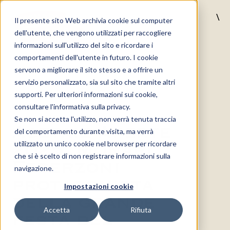
\
Il presente sito Web archivia cookie sul computer
MENU
dell'utente, che vengono utilizzati per raccogliere
informazioni sull'utilizzo del sito e ricordare i
comportamenti dell'utente in futuro. I cookie
servono a migliorare il sito stesso e a offrire un
servizio personalizzato, sia sul sito che tramite altri
supporti. Per ulteriori informazioni sui cookie,
04/09/2025
consultare l'informativa sulla privacy.
Se non si accetta l'utilizzo, non verrà tenuta traccia
Acetaie Aperte
del comportamento durante visita, ma verrà
2025, Monari
utilizzato un unico cookie nel browser per ricordare
che si è scelto di non registrare informazioni sulla
Federzoni
navigazione.
protagonista
Impostazioni cookie
della grande
Accetta
Rifiuta
festa del