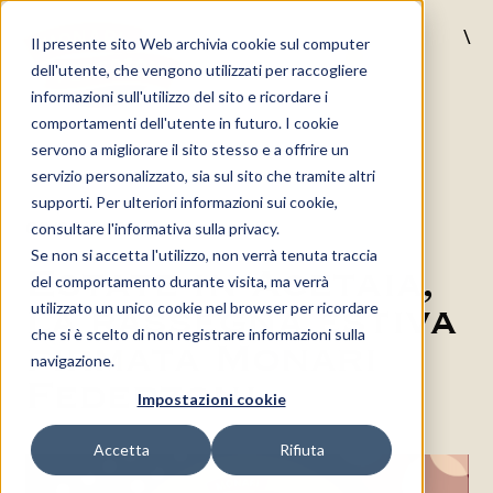
\
Il presente sito Web archivia cookie sul computer
MENU
dell'utente, che vengono utilizzati per raccogliere
informazioni sull'utilizzo del sito e ricordare i
comportamenti dell'utente in futuro. I cookie
servono a migliorare il sito stesso e a offrire un
servizio personalizzato, sia sul sito che tramite altri
supporti. Per ulteriori informazioni sui cookie,
08/06/2026
consultare l'informativa sulla privacy.
Se non si accetta l'utilizzo, non verrà tenuta traccia
Estate in Acetaia,
del comportamento durante visita, ma verrà
la rassegna estiva
utilizzato un unico cookie nel browser per ricordare
che si è scelto di non registrare informazioni sulla
firmata Monari
navigazione.
Federzoni
Impostazioni cookie
Accetta
Rifiuta