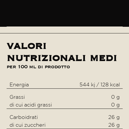
valori
nutrizionali medi
per 100 ml di prodotto
Energia
544 kj / 128 kcal
Grassi
0 g
di cui acidi grassi
0 g
Carboidrati
26 g
di cui zuccheri
26 g